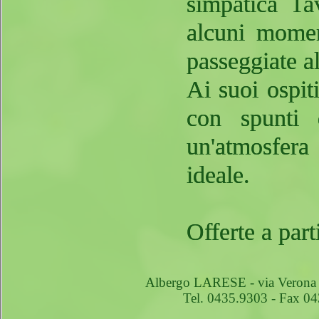
simpatica Ta
alcuni momen
passeggiate a
Ai suoi ospit
con spunti d
un'atmosfer
ideale.
Offerte a par
Albergo LARESE - via Verona 
Tel. 0435.9303 - Fax 0