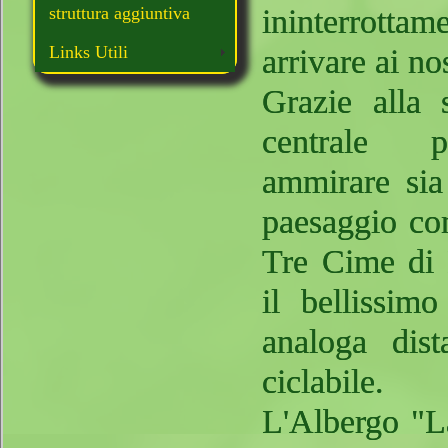
struttura aggiuntiva
ininterrotta
Links Utili
arrivare ai nos
Grazie alla 
centrale 
ammirare sia
paesaggio co
Tre Cime di
il bellissim
analoga dist
ciclabile.
L'Albergo "La