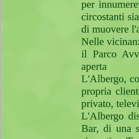
per innumerev
circostanti si
di muovere l'
Nelle vicinan
il Parco Avv
aperta
L'Albergo, con
propria clien
privato, telev
L'Albergo dis
Bar, di una 