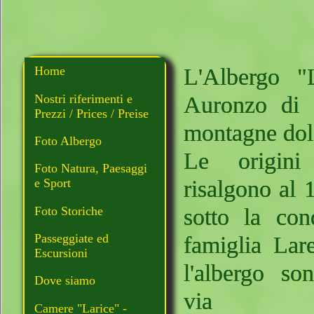
L'Albergo "
Home
Nostri riferimenti e
Auronzo di C
Prezzi / Prices / Preise
montagne dol
Foto Albergo
Le origini 
Foto Natura, Paesaggi
risalgono al
e Sport
Foto Storiche
sotto la con
Passeggiate ed
famiglia Lare
Escursioni
l'albergo so
Dove siamo
via amp
Camere "Larice" -